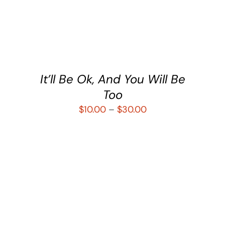
SELECCIONAR OPCIONES
/
DETALLES
It’ll Be Ok, And You Will Be
Too
$
10.00
–
$
30.00
SELECCIONAR OPCIONES
/
DETALLES