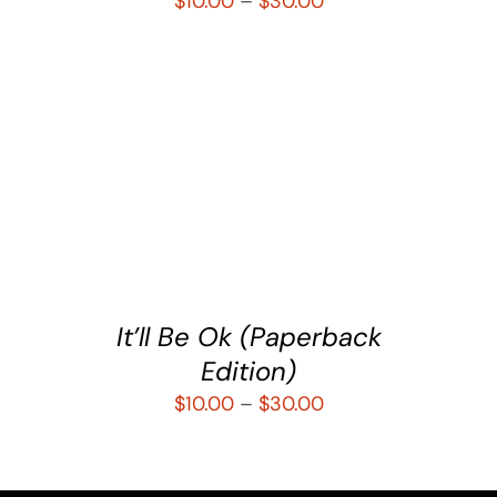
$
10.00
–
$
30.00
SELECCIONAR OPCIONES
/
DETALLES
It’ll Be Ok (Paperback
Edition)
$
10.00
–
$
30.00