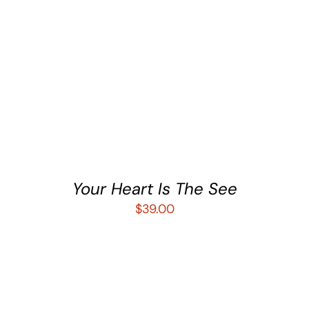
AÑADIR AL CARRITO
/
DETALLES
Your Heart Is The See
$
39.00