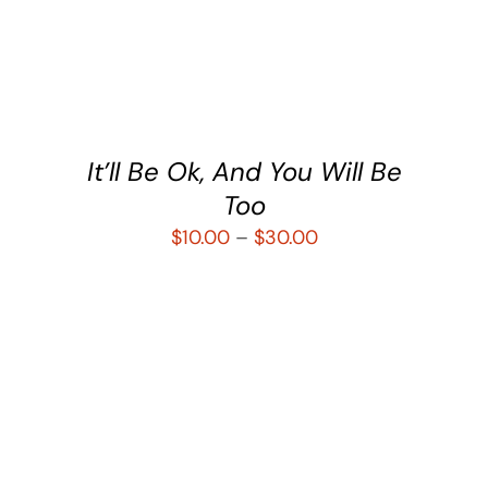
SELECCIONAR OPCIONES
/
DETALLES
It’ll Be Ok, And You Will Be
Too
$
10.00
–
$
30.00
SELECCIONAR OPCIONES
/
DETALLES