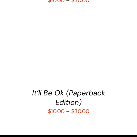
$
10.00
–
$
30.00
SELECCIONAR OPCIONES
/
DETALLES
It’ll Be Ok (Paperback
Edition)
$
10.00
–
$
30.00