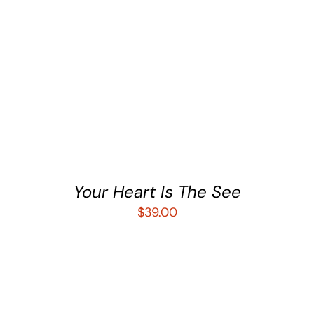
AÑADIR AL CARRITO
/
DETALLES
Your Heart Is The See
$
39.00