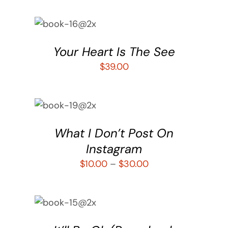
AÑADIR AL
CARRITO
/
DETALLES
Your Heart Is The See
$
39.00
SELECCIONAR
OPCIONES
/
DETALLES
What I Don’t Post On
Instagram
$
10.00
–
$
30.00
SELECCIONAR
OPCIONES
/
DETALLES