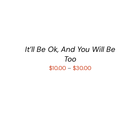
SELECCIONAR OPCIONES
/
DETALLES
It’ll Be Ok, And You Will Be
Too
$
10.00
–
$
30.00
SELECCIONAR OPCIONES
/
DETALLES