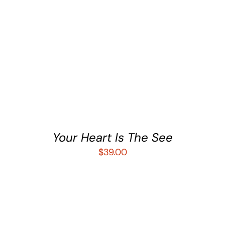
AÑADIR AL CARRITO
/
DETALLES
Your Heart Is The See
$
39.00