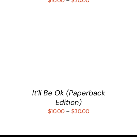
$
10.00
–
$
30.00
SELECCIONAR OPCIONES
/
DETALLES
It’ll Be Ok (Paperback
Edition)
$
10.00
–
$
30.00