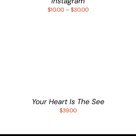
Instagram
$
10.00
–
$
30.00
AÑADIR AL CARRITO
/
DETALLES
Your Heart Is The See
$
39.00