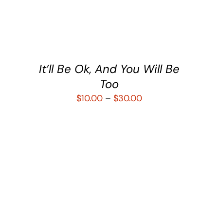
DETALLES
It’ll Be Ok, And You Will Be
Too
$
10.00
–
$
30.00
SELECCIONAR OPCIONES
/
DETALLES