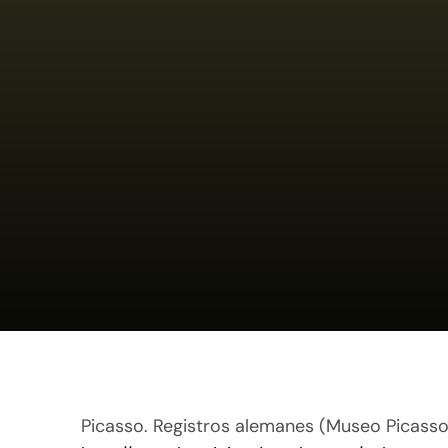
Saltar
al
contenido
Picasso. Registros alemanes (Museo Picass