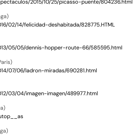
espectaculos/2015/10/25/picasso-puente/804236.html
aga)
016/02/14/felicidad-deshabitada/828775.HTML
2013/05/05/dennis-hopper-route-66/585595.html
aris)
2014/07/06/ladron-miradas/690281.html
2012/03/04/imagen-imagen/489977.html
ga)
_utop__as
aga)