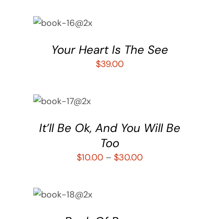
AÑADIR AL
CARRITO
/
DETALLES
Your Heart Is The See
$
39.00
SELECCIONAR
OPCIONES
/
DETALLES
It’ll Be Ok, And You Will Be
Too
$
10.00
–
$
30.00
SELECCIONAR
OPCIONES
/
DETALLES