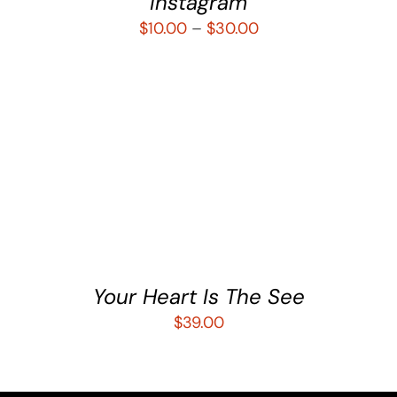
Instagram
$
10.00
–
$
30.00
AÑADIR AL CARRITO
/
DETALLES
Your Heart Is The See
$
39.00