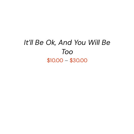
DETALLES
It’ll Be Ok, And You Will Be
Too
$
10.00
–
$
30.00
SELECCIONAR OPCIONES
/
DETALLES