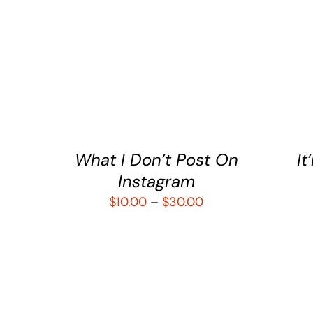
SELECCIONAR OPCIONES
/
QUICK
SE
VIEW
ICK
What I Don’t Post On
It
Instagram
$
10.00
–
$
30.00