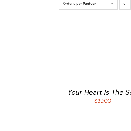
Ordena por
Puntuar
AÑADIR AL CARRITO
/
QUICK 
Your Heart Is The 
$
39.00