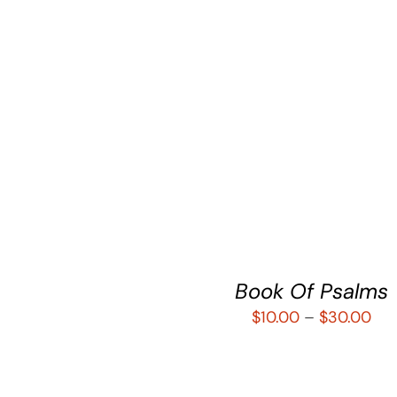
SELECCIONAR OPCIONES
/
QU
VIEW
Book Of Psalms
$
10.00
–
$
30.00