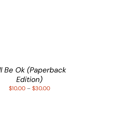
LECCIONAR OPCIONES
/
QUICK
VIEW
’ll Be Ok (Paperback
Edition)
$
10.00
–
$
30.00