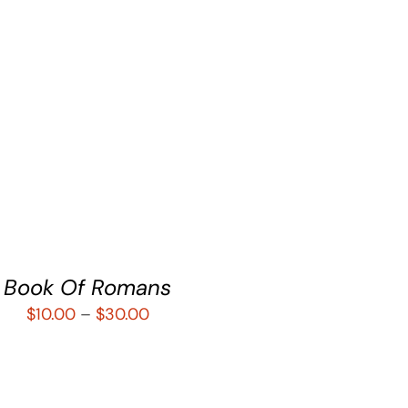
LECCIONAR OPCIONES
/
QUICK
VIEW
Book Of Romans
$
10.00
–
$
30.00