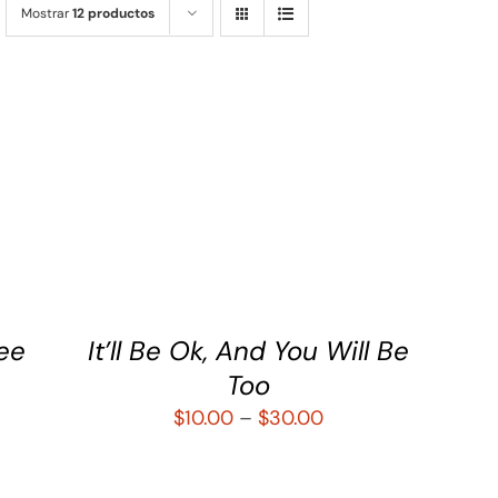
Mostrar
12 productos
SELECCIONAR OPCIONES
/
QUICK
SE
VIEW
VIEW
See
It’ll Be Ok, And You Will Be
Too
$
10.00
–
$
30.00