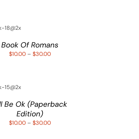
CCIONAR
IONES
QUICK
IEW
Book Of Romans
$
10.00
–
$
30.00
CCIONAR
IONES
QUICK
IEW
’ll Be Ok (Paperback
Edition)
$
10.00
–
$
30.00