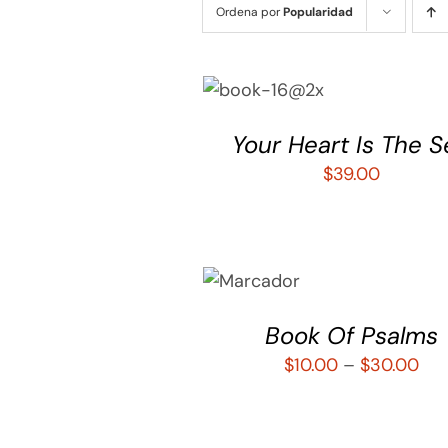
Ordena por
Popularidad
AÑADIR AL
CARRITO
/
QUICK VIEW
Your Heart Is The 
$
39.00
SELECCIONAR
OPCIONES
/
QUICK
Book Of Psalms
VIEW
$
10.00
–
$
30.00