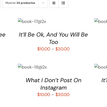
Mostrar
24 productos
SELECCIONAR
SELE
OPCIONES
OPC
/
QUICK
/
VIEW
V
See
It’ll Be Ok, And You Will Be
Too
$
10.00
–
$
30.00
SELECCIONAR
SELE
OPCIONES
OPC
/
QUICK
/
VIEW
V
What I Don’t Post On
It
Instagram
$
10.00
–
$
30.00