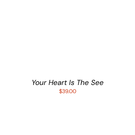
AÑADIR AL CARRITO
/
DETALLES
Your Heart Is The See
$
39.00