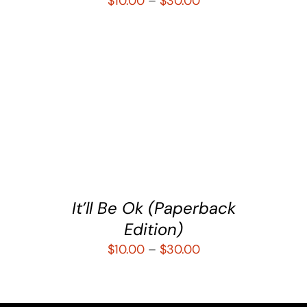
$
10.00
–
$
30.00
SELECCIONAR OPCIONES
/
DETALLES
It’ll Be Ok (Paperback
Edition)
$
10.00
–
$
30.00