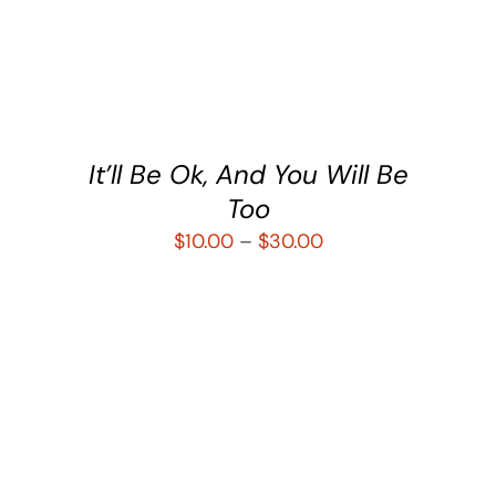
SELECCIONAR OPCIONES
/
DETALLES
It’ll Be Ok, And You Will Be
Too
$
10.00
–
$
30.00
SELECCIONAR OPCIONES
/
DETALLES