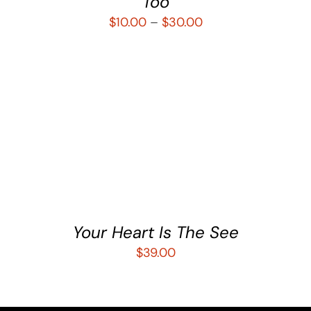
Too
$
10.00
–
$
30.00
AÑADIR AL CARRITO
/
DETALLES
Your Heart Is The See
$
39.00