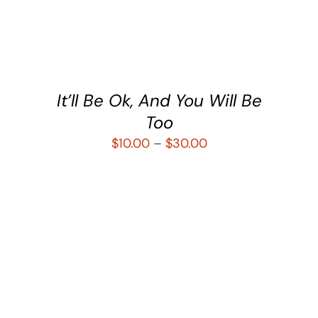
DETALLES
It’ll Be Ok, And You Will Be
Too
$
10.00
–
$
30.00
SELECCIONAR OPCIONES
/
DETALLES