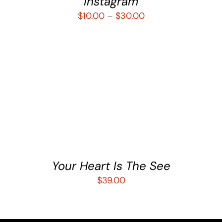
Instagram
$
10.00
–
$
30.00
AÑADIR AL CARRITO
/
DETALLES
Your Heart Is The See
$
39.00