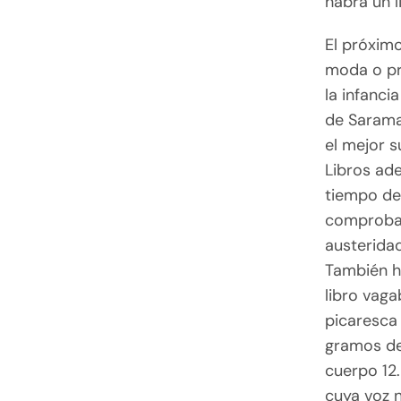
habrá un 
El próximo
moda o pre
la infanci
de Saramag
el mejor 
Libros ade
tiempo de 
comprobar 
austeridad
También h
libro vag
picaresca 
gramos de
cuerpo 12.
cuya voz n