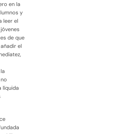
ero en la
alumnos y
 leer el
 jóvenes
tes de que
añadir el
mediatez,
la
 no
 líquida
s
ace
n fundada