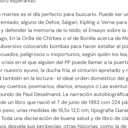
libro esperando.
 martes es el día perfecto para buscarlo. Puede ser un
miado; alguno de Defoe, Salgari, Kipling o Verne para
a y defender la memoria de lo leído; el Ensayo sobre la
o, En la Orilla de Chirbes o el de Bonilla acerca de Ma
subversivo colocando bombas para hacer estallar el p
cuados, peligrosos o inoportunos, según quién los lea,
crisis en el que alguien del PP puede llamar a la puert
nuestro ayuno, la ducha fría, el cinturón apretado y 
 también en la lectura- el ideal orden doméstico del 
ay cuentos, poemarios, diarios, ensayos o Las aventur
abundo de Paul Desalmand. La narración autobiográfica
de un libro que nació el 7 de junio de 1983 con 224 p
 peso, unas medidas de 16,5x 12,5 cm, tipografía Gar
 Toda una declaración de buena salud y de libro de cl
os desvela sus peripecias, otras historias, como la de 