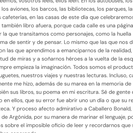
eemos, vosotros leéis, ellos leen. En los autobuses, lo
, los aviones, los barcos, las bibliotecas, los parques, l
s cafeterías, en las casas de este día que celebraremos
 también libro afuera, porque cada calle es una página
r la que transitamos como personajes, como la huella
rma de sentir y de pensar. Lo mismo que las que nos d
con las que aprendimos a emanciparnos de la realidad,
ud de miras y a soñarnos héroes a la vuelta de la esq
mpre empieza la imaginación. Todos somos el produc
uguetes, nuestros viajes y nuestras lecturas. Incluso,
mente me hizo, además de su marea en la memoria de m
ién sus libros, su poema en mi escritura. Sé de gente
do en ellos, que su error fue abrir uno un día o que su r
teca. Y proceso afecto admirativo a Caballero Bonald,
 de Argónida, por su manera de marinar el lenguaje, p
s sobre el imposible oficio de leer y recordarnos que