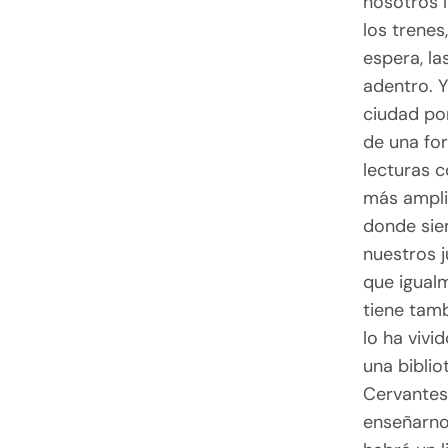
nosotros l
los trenes
espera, la
adentro. Y
ciudad po
de una fo
lecturas 
más amplit
donde sie
nuestros j
que igual
tiene tamb
lo ha vivi
una biblio
Cervantes
enseñarno