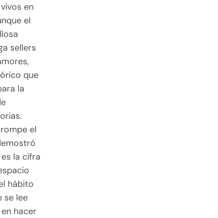
 vivos en
unque el
llosa
ga sellers
 amores,
tórico que
ara la
de
orias.
 rompe el
 demostró
es la cifra
espacio
el hábito
 se lee
 en hacer