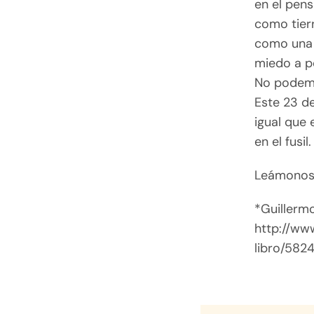
en el pens
como tierr
como una f
miedo a pe
No podemo
Este 23 de
igual que 
en el fusil.
Leámonos
*Guillermo
http://ww
libro/582