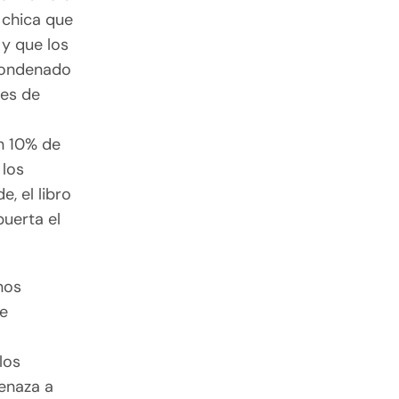
 chica que
 y que los
 condenado
les de
un 10% de
 los
, el libro
puerta el
nos
ue
los
menaza a