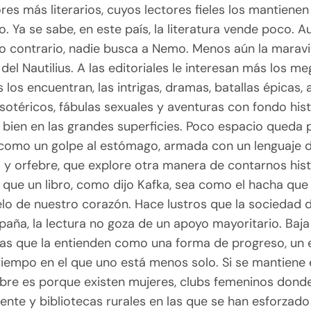
ores más literarios, cuyos lectores fieles los mantienen
. Ya se sabe, en este país, la literatura vende poco. A
lo contrario, nadie busca a Nemo. Menos aún la maravi
 del Nautilius. A las editoriales le interesan más los me
s los encuentran, las intrigas, dramas, batallas épicas,
sotéricos, fábulas sexuales y aventuras con fondo his
bien en las grandes superficies. Poco espacio queda p
a como un golpe al estómago, armada con un lenguaje 
 y orfebre, que explore otra manera de contarnos hist
 que un libro, como dijo Kafka, sea como el hacha que
elo de nuestro corazón. Hace lustros que la sociedad
paña, la lectura no goza de un apoyo mayoritario. Baja 
as que la entienden como una forma de progreso, un 
 tiempo en el que uno está menos solo. Si se mantiene 
mbre es porque existen mujeres, clubs femeninos donde
nte y bibliotecas rurales en las que se han esforzado