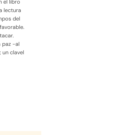
 el libro
a lectura
mpos del
favorable.
tacar.
 paz -al
; un clavel