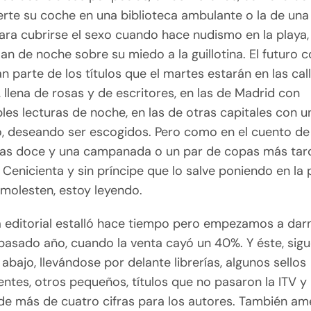
erte su coche en una biblioteca ambulante o la de una
 para cubrirse el sexo cuando hace nudismo en la playa,
lan de noche sobre su miedo a la guillotina. El futuro
n parte de los títulos que el martes estarán en las cal
 llena de rosas y de escritores, en las de Madrid con
les lecturas de noche, en las de otras capitales con 
, deseando ser escogidos. Pero como en el cuento de
las doce y una campanada o un par de copas más tarde
 Cenicienta y sin príncipe que lo salve poniendo en la 
 molesten, estoy leyendo.
a editorial estalló hace tiempo pero empezamos a dar
 pasado año, cuando la venta cayó un 40%. Y éste, sig
abajo, llevándose por delante librerías, algunos sellos
ntes, otros pequeños, títulos que no pasaron la ITV y 
 de más de cuatro cifras para los autores. También a