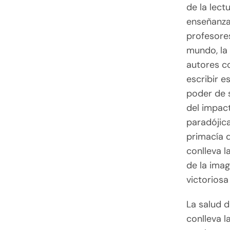
de la lect
enseñanza
profesores
mundo, la 
autores co
escribir e
poder de s
del impact
paradójica
primacía 
conlleva l
de la ima
victoriosa
La salud d
conlleva l