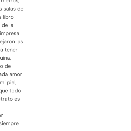
s metros,
as salas de
 libro
 de la
 impresa
ejaron las
 a tener
uina,
to de
 cada amor
i piel,
 que todo
etrato es
or
 siempre