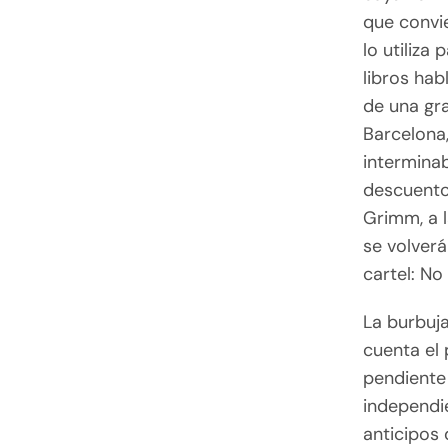
que convi
lo utiliza
libros hab
de una gra
Barcelona,
interminab
descuento
Grimm, a 
se volverá
cartel: No
La burbuj
cuenta el
pendiente 
independie
anticipos