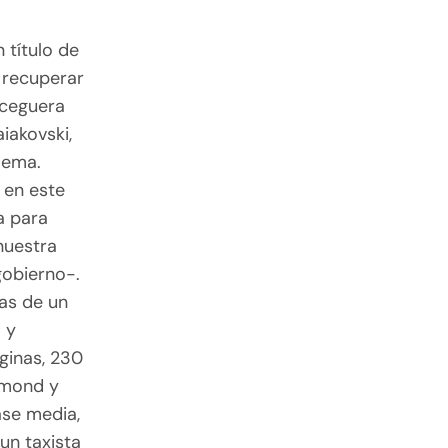
 título de
 recuperar
 ceguera
iakovski,
oema.
 en este
a para
nuestra
gobierno-.
as de un
 y
áginas, 230
amond y
ase media,
un taxista