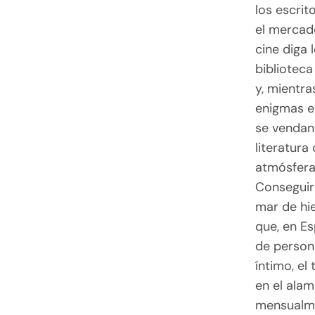
los escrit
el mercado
cine diga 
biblioteca
y, mientra
enigmas e
se vendan 
literatur
atmósfera
Conseguir
mar de hi
que, en Es
de person
íntimo, el
en el ala
mensualme