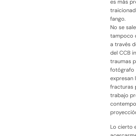
es más pr
traicionad
fango.
No se sale
tampoco c
a través 
del CCB in
traumas p
fotógrafo 
expresan 
fracturas 
trabajo p
contempor
proyección
Lo cierto
acercarme