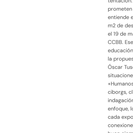
tentación.
prometen c
entiende e
m2 de des
el 19 de ma
CCBB. Ese
educación 
la propues
Óscar Tusq
situaciones
+Humanos 
ciborgs, c
indagación
enfoque, l
cada expos
conexiones