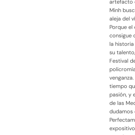
artefacto
Minh busca
aleja del 
Porque el
consigue 
la histori
su talento
Festival d
policromía
venganza. 
tiempo que
pasión, y
de las Med
dudamos de
Perfectam
expositiv