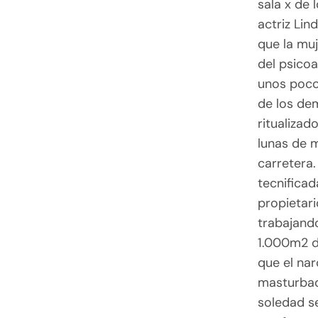
sala x de 
actriz Li
que la mu
del psicoa
unos pocos
de los de
ritualizad
lunas de m
carretera
tecnificad
propietari
trabajand
1.000m2 de
que el na
masturbad
soledad s