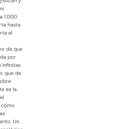
gnifican y
ni
da 1.000
rta hasta
rta el
smo da que
ada por
infinitas
ir, que de
sobre
e es la
el
 y cómo
las
ento. Un