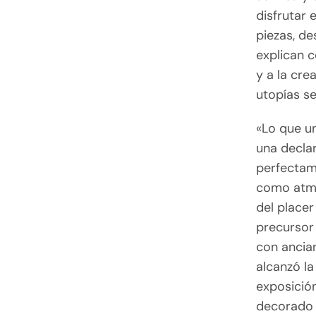
disfrutar 
piezas, de
explican c
y a la cre
utopías se
«Lo que un
una decla
perfectame
como atmó
del placer
precursor 
con ancia
alcanzó la
exposició
decorado 