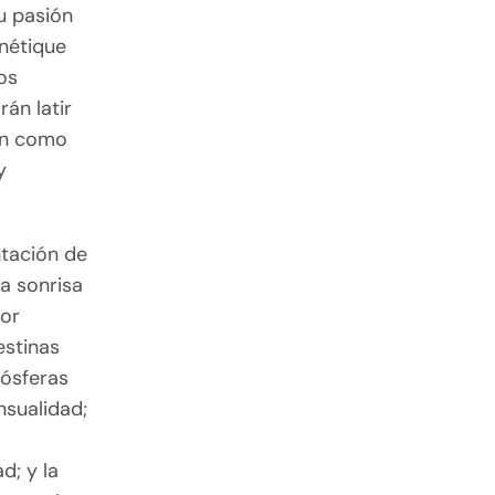
u pasión
rnétique
os
rán latir
ían como
y
ntación de
la sonrisa
por
estinas
mósferas
nsualidad;
d; y la