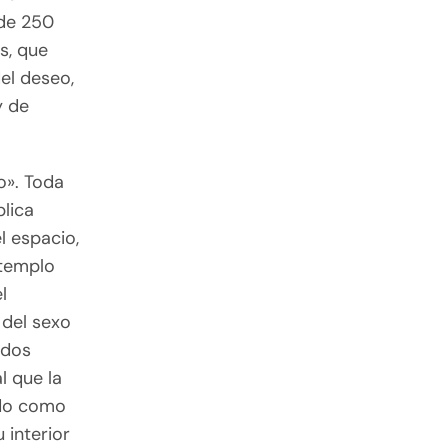
 de 250
s, que
el deseo,
y de
o». Toda
plica
l espacio,
 templo
l
 del sexo
 dos
l que la
ado como
 interior