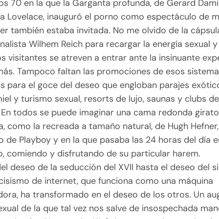
los 70 en la que la Garganta profunda, de Gerard Dami
nda Lovelace, inauguró el porno como espectáculo de m
jer también estaba invitada. No me olvido de la cápsu
nalista Wilhem Reich para recargar la energía sexual y
 visitantes se atreven a entrar ante la insinuante ex
más. Tampoco faltan las promociones de esos sistema
os para el goce del deseo que engloban parajes exótic
iel y turismo sexual, resorts de lujo, saunas y clubs d
. En todos se puede imaginar una cama redonda girato
a, como la recreada a tamaño natural, de Hugh Hefner,
o de Playboy y en la que pasaba las 24 horas del día e
o, comiendo y disfrutando de su particular harem.
l deseo de la seducción del XVII hasta el deseo del si
rcisismo de internet, que funciona como una máquina
ora, ha transformado en el deseo de los otros. Un au
exual de la que tal vez nos salve de insospechada man