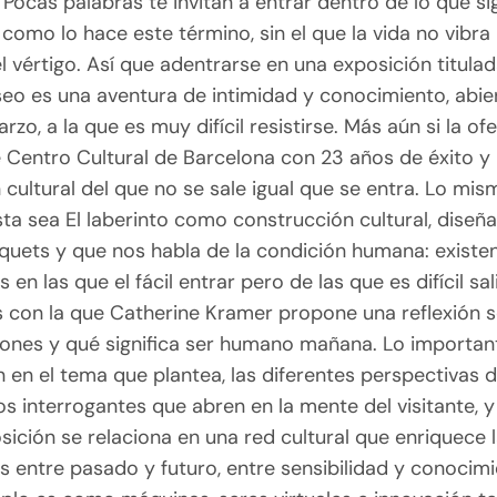
 Pocas palabras te invitan a entrar dentro de lo que si
omo lo hace este término, sin el que la vida no vibra 
l vértigo. Así que adentrarse en una exposición titula
eo es una aventura de intimidad y conocimiento, abie
rzo, a la que es muy difícil resistirse. Más aún si la ofe
 Centro Cultural de Barcelona con 23 años de éxito y
cultural del que no se sale igual que se entra. Lo mi
ta sea El laberinto como construcción cultural, diseñ
uets y que nos habla de la condición humana: existen 
 en las que el fácil entrar pero de las que es difícil sal
con la que Catherine Kramer propone una reflexión 
lones y qué significa ser humano mañana. Lo important
 en el tema que plantea, las diferentes perspectivas d
os interrogantes que abren en la mente del visitante,
ición se relaciona en una red cultural que enriquece 
 entre pasado y futuro, entre sensibilidad y conocimi