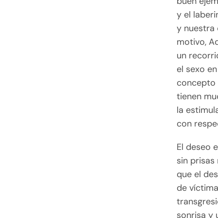
buen ejem
y el laber
y nuestra 
motivo, A
un recorr
el sexo en
concepto 
tienen muc
la estimul
con respe
El deseo 
sin prisas
que el des
de víctima
transgres
sonrisa y 