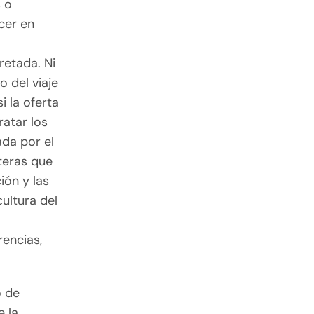
 o
cer en
retada. Ni
 del viaje
 la oferta
ratar los
ada por el
nteras que
ión y las
cultura del
encias,
o de
e la