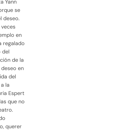
ta Yann
porque se
el deseo.
a veces
jemplo en
ha regalado
 del
ción de la
l deseo en
ida del
a la
ria Espert
 las que no
eatro.
ido
o, querer