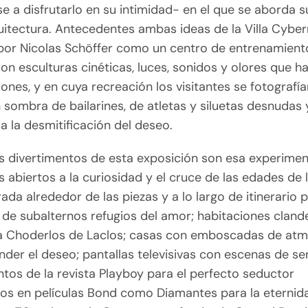
e a disfrutarlo en su intimidad- en el que se aborda s
quitectura. Antecedentes ambas ideas de la Villa Cybe
por Nicolas Schöffer como un centro de entrenamient
on esculturas cinéticas, luces, sonidos y olores que ha
iones, y en cuya recreación los visitantes se fotograf
n sombra de bailarines, de atletas y siluetas desnudas 
 la desmitificación del deseo.
s divertimentos de esta exposición son esa experime
s abiertos a la curiosidad y el cruce de las edades de 
rada alrededor de las piezas y a lo largo de itinerario 
de subalternos refugios del amor; habitaciones cland
 a Choderlos de Laclos; casas con emboscadas de at
der el deseo; pantallas televisivas con escenas de se
tos de la revista Playboy para el perfecto seductor
os en películas Bond como Diamantes para la eternida