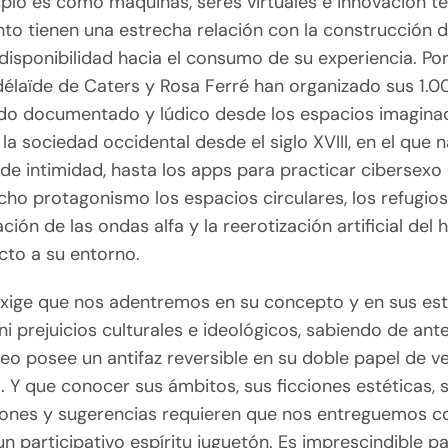
plo es como máquinas, seres virtuales e innovación t
into tienen una estrecha relación con la construcción 
disponibilidad hacia el consumo de su experiencia. Po
délaïde de Caters y Rosa Ferré han organizado sus 1.
ido documentado y lúdico desde los espacios imagina
 la sociedad occidental desde el siglo XVIII, en el que n
de intimidad, hasta los apps para practicar cibersex
ho protagonismo los espacios circulares, los refugios
ación de las ondas alfa y la reerotización artificial del
cto a su entorno.
exige que nos adentremos en su concepto y en sus est
 ni prejuicios culturales e ideológicos, sabiendo de a
eo posee un antifaz reversible en su doble papel de v
. Y que conocer sus ámbitos, sus ficciones estéticas, 
iones y sugerencias requieren que nos entreguemos c
un participativo espíritu juguetón. Es imprescindible p