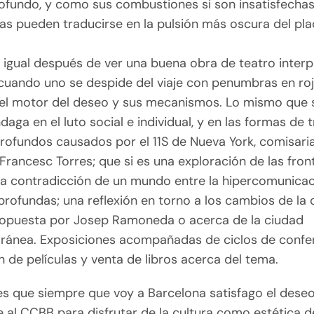
ofundo, y como sus combustiones si son insatisfechas
as pueden traducirse en la pulsión más oscura del pla
 igual después de ver una buena obra de teatro interp
uando uno se despide del viaje con penumbras en rojo
del motor del deseo y sus mecanismos. Lo mismo que si
daga en el luto social e individual, y en las formas de t
rofundos causados por el 11S de Nueva York, comisari
Francesc Torres; que si es una exploración de las fro
la contradicción de un mundo entre la hipercomunicac
profundas; una reflexión en torno a los cambios de la 
ropuesta por Josep Ramoneda o acerca de la ciudad
ánea. Exposiciones acompañadas de ciclos de confer
 de películas y venta de libros acerca del tema.
 es que siempre que voy a Barcelona satisfago el dese
 al CCBB para disfrutar de la cultura como estética d