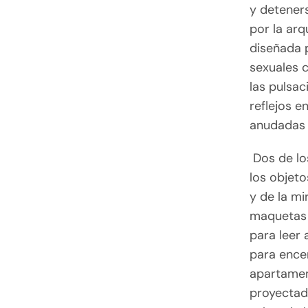
y deteners
por la ar
diseñada 
sexuales c
las pulsac
reflejos e
anudadas a
Dos de lo
los objeto
y de la mi
maquetas 
para leer
para encen
apartamen
proyectad