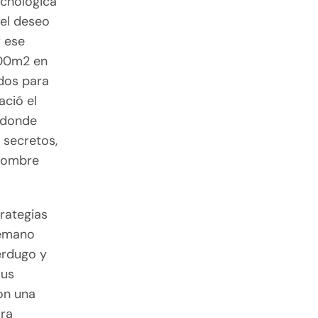
ecnológica
del deseo
r ese
000m2 en
dos para
ació el
o donde
 secretos,
 hombre
rategias
ntemano
erdugo y
sus
on una
ara