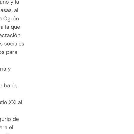
ano y la
asas, al
la Ogrón
 a la que
pectación
s sociales
os para
e
ria y
n batín,
glo XXI al
gurio de
era el