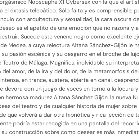
 orgásmico Nooscaphe X1 Cybersex con la que el artis
 el éxtasis telepático. Sólo falta y es comprensible, 
vínculo con arquitectura y sexualidad, la cara oscura d
 deseo es el apetito de una emoción que no razona y 
destruir. Sucede este veneno negro como excelente e
a de Medea, a cuya relectura Aitana Sánchez-Gijón le 
, su pasión escénica y su desgarro en el broche de lujo
e Teatro de Málaga. Magnifica, inolvidable su interpreta
 del amor, de la ira y del dolor, de la metamorfosis de
Intensa, en trance, austera, abierta en canal, desprend
 devora con un juego de voces en torno a la locura y 
 en hermosa madurez Aitana Sánchez Gijón, la nueva Nu
eas del teatro y de cualquier historia de mujer sobre
 que volverá a dar otra hipnótica y rica lección de t
ente podría estar recogida en una pantalla del recorr
o su construcción sobre como desear es más inmediat