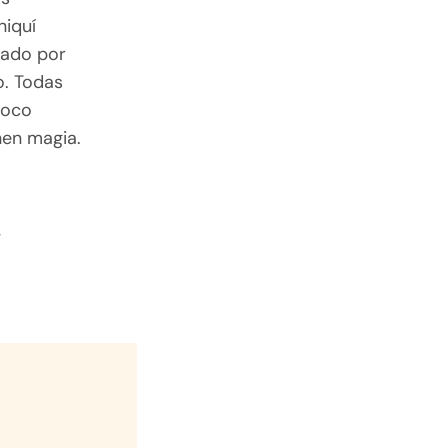
niquí
zado por
o. Todas
poco
nen magia.
-