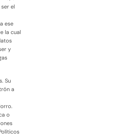
 ser el
ía ese
e la cual
datos
ser y
gas
s. Su
trón a
e
orro.
ca o
ciones
Políticos