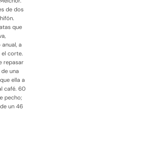
 Melchor.
jes de dos
hifón.
gatas que
va,
 anual, a
 el corte.
de repasar
i de una
que ella a
l café. 60
de pecho;
 de un 46