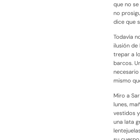
que no se 
no prosig
dice que s
Todavía no
ilusión de
trepar a l
barcos. Un
necesario 
mismo que
Miro a Sar
lunes, ma
vestidos 
una lata 
lentejuela
su cuerpo