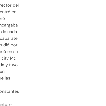
rector del
 entró en
bró
 encargaba
e de cada
scaparate
tudió por
icó en su
licity Mc
da y tuvo
 un
ue las
constantes
nto, el