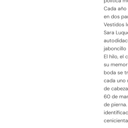
política m
Cada año l
en dos par
Vestidos 
Sara Luqu
autodidact
jaboncillo
El hilo, e
su memori
boda se tr
cada uno r
de cabeza;
60 de man
de pierna.
identifica
cenicienta