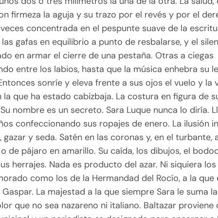
 unos dos o tres milímetros la una de la otra. La salud, 
on firmeza la aguja y su trazo por el revés y por el de
 veces concentrada en el pespunte suave de la escritur
 las gafas en equilibrio a punto de resbalarse, y el sile
do en armar el cierre de una pestaña. Otras a ciegas
do entre los labios, hasta que la música enhebra su le
ntonces sonríe y eleva frente a sus ojos el vuelo y la 
n la que ha estado cabizbaja. La costura en figura de s
 Su nombre es un secreto. Sara Luque nunca lo diría. 
os confeccionando sus ropajes de enero. La ilusión in
, gazar y seda. Satén en las coronas y, en el turbante, 
 o de pájaro en amarillo. Su caída, los dibujos, el bodoq
sus herrajes. Nada es producto del azar. Ni siquiera los
morado como los de la Hermandad del Rocío, a la que 
Gaspar. La majestad a la que siempre Sara le suma la
lor que no sea nazareno ni italiano. Baltazar proviene 