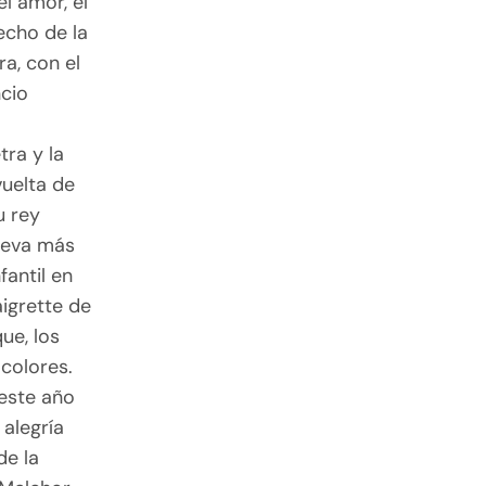
el amor, el
recho de la
a, con el
ncio
tra y la
vuelta de
u rey
Lleva más
fantil en
aigrette de
ue, los
 colores.
este año
 alegría
de la