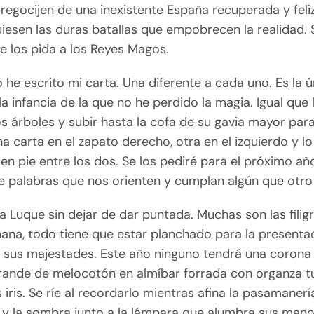
regocijen de una inexistente España recuperada y feli
uiesen las duras batallas que empobrecen la realidad.
e los pida a los Reyes Magos.
 he escrito mi carta. Una diferente a cada uno. Es la ú
 la infancia de la que no he perdido la magia. Igual que 
os árboles y subir hasta la cofa de su gavia mayor para
a carta en el zapato derecho, otra en el izquierdo y l
en pie entre los dos. Se los pediré para el próximo añ
 palabras que nos orienten y cumplan algún que otro
a Luque sin dejar de dar puntada. Muchas son las filigr
ñana, todo tiene que estar planchado para la presenta
y sus majestades. Este año ninguno tendrá una corona
grande de melocotón en almíbar forrada con organza t
s iris. Se ríe al recordarlo mientras afina la pasamanerí
 y la sombra junto a la lámpara que alumbra sus man