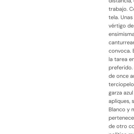
distancia,
trabajo. C
tela. Unas
vértigo de
ensimisma
canturrean
convoca. E
la tarea e
preferido.
de once añ
terciopelo
garza azul
apliques, 
Blanco y 
pertenece 
de otro co