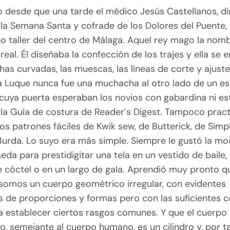
o desde que una tarde el médico Jesús Castellanos, di
la Semana Santa y cofrade de los Dolores del Puente,
o taller del centro de Málaga. Aquel rey mago la nom
real. Él diseñaba la confección de los trajes y ella se
chas curvadas, las muescas, las líneas de corte y ajust
ra Luque nunca fue una muchacha al otro lado de un e
 cuya puerta esperaban los novios con gabardina ni es
 la Guía de costura de Reader´s Digest. Tampoco pract
os patrones fáciles de Kwik sew, de Butterick, de Simp
Burda. Lo suyo era más simple. Siempre le gustó la mo
da para prestidigitar una tela en un vestido de baile,
 cóctel o en un largo de gala. Aprendió muy pronto q
somos un cuerpo geométrico irregular, con evidentes
as de proporciones y formas pero con las suficientes 
 establecer ciertos rasgos comunes. Y que el cuerpo
, semejante al cuerpo humano, es un cilindro y, por ta