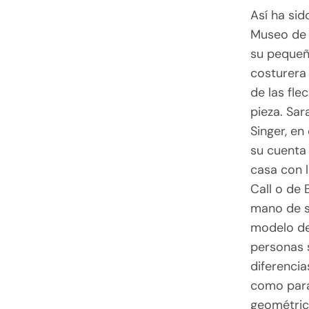
Así ha sid
Museo de 
su pequeñ
costurera 
de las fle
pieza. Sa
Singer, en
su cuenta
casa con l
Call o de 
mano de se
modelo de
personas 
diferenci
como para
geométrico