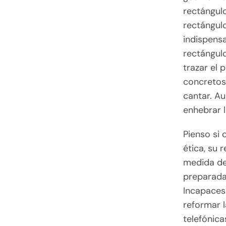
rectángulo
rectángulo
indispensa
rectángulo
trazar el 
concretos 
cantar. A
enhebrar l
Pienso si 
ética, su 
medida de
preparada 
Incapaces 
reformar l
telefónica