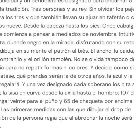
unicipal y un periodista es designado para encarnar a
a tradición. Tres personas y su rey. Sin olvidar los pa
a los tres y que también llevan su ajuar en tafetán o c
los nueve. Desde la cabeza hasta los pies. Once cabal
e comienza a pensar a mediados de noviembre. Intuiti
a, duende negro en la mirada, disfrutando con su reto
 dibuja en su mente el patrón al biés. El ancho, la caída,
l contrahilo y el orillón también. No se olvida tampoco 
a para no repetir formas ni colores. Y decide, como s
atase, qué prendas serán la de otros años, la azul y la 
egalará. Y una vez designado cada soberano los cita a
 la sisa en curva desde la axila hasta el hombro; 107 
ga; veinte para el puño y 65 de chaqueta por encima
 Las primeras medidas con las que dibujar el drop de
ción de la persona regia que al abrochar la noche será
.