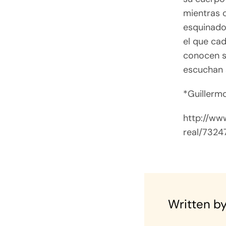
mientras 
esquinado 
el que ca
conocen s
escuchan 
*Guillermo
http://ww
real/7324
Written by