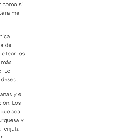
z como si
 Sara me
nica
la de
 otear los
o más
o. Lo
 deseo.
anas y el
ción. Los
 que sea
urquesa y
a, enjuta
os