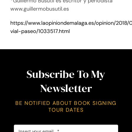
*Guillermo Busutil es escritor y periodista
www.guillermobusutil.es
https://www.laopiniondemalaga.es/opinion/2018/
vial-paseo/1033517.html
Subscribe To My
Newsletter
BE NOTIFIED ABOUT BOOK SIGNING
TOUR DATES