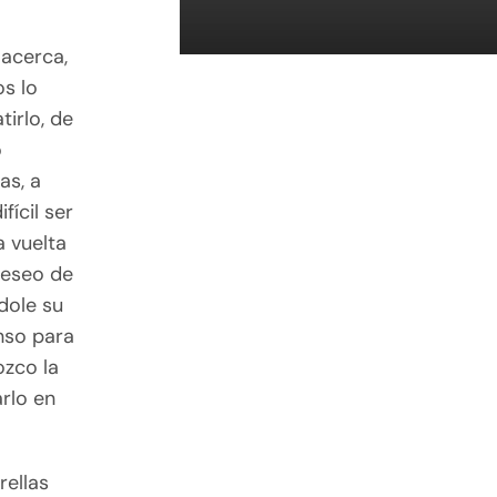
 acerca,
os lo
irlo, de
o
as, a
ícil ser
a vuelta
deseo de
ndole su
nso para
ozco la
arlo en
rellas