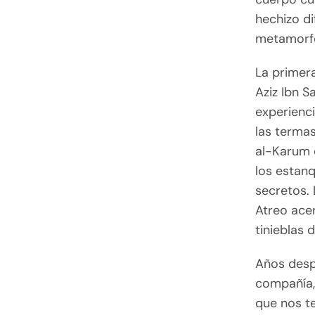
hechizo di
metamorfo
La primer
Aziz Ibn S
experienc
las terma
al-Karum
los estan
secretos. 
Atreo acer
tinieblas 
Años desp
compañía,
que nos te