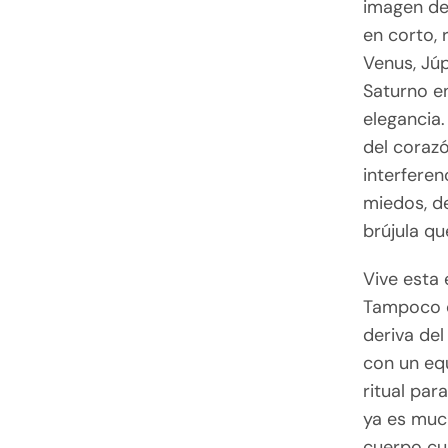
imagen del
en corto,
Venus, Júp
Saturno en
elegancia.
del corazó
interferen
miedos, de
brújula qu
Vive esta 
Tampoco d
deriva de
con un equ
ritual par
ya es much
cuerpo cu