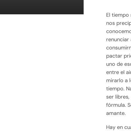
El tiempo 
nos precip
conocemos
renunciar 
consumirn
pactar pri
uno de eso
entre el a
mirarlo a 
tiempo. N
ser libre
fórmula. S
amante.
Hay en cu