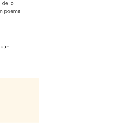
 de lo
 un poema
gua-