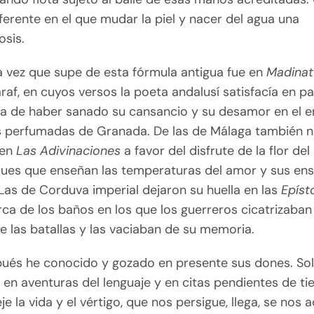
ferente en el que mudar la piel y nacer del agua una
sis.
a vez que supe de esta fórmula antigua fue en
Madinat
araf, en cuyos versos la poeta andalusí satisfacía en pa
ia de haber sanado su cansancio y su desamor en el 
s perfumadas de Granada. De las de Málaga también n
 en
Las Adivinaciones
a favor del disfrute de la flor de
ques que enseñan las temperaturas del amor y sus en
Las de Corduva imperial dejaron su huella en las
Epíst
ca de los baños en los que los guerreros cicatrizaban
de las batallas y las vaciaban de su memoria.
ués he conocido y gozado en presente sus dones. Sol
 en aventuras del lenguaje y en citas pendientes de t
je la vida y el vértigo, que nos persigue, llega, se nos 