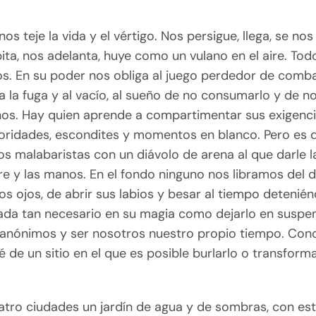
nos teje la vida y el vértigo. Nos persigue, llega, se nos
ita, nos adelanta, huye como un vulano en el aire. Tod
. En su poder nos obliga al juego perdedor de combat
a la fuga y al vacío, al sueño de no consumarlo y de n
os. Hay quien aprende a compartimentar sus exigenci
oridades, escondites y momentos en blanco. Pero es dif
s malabaristas con un diávolo de arena al que darle l
ire y las manos. En el fondo ninguno nos libramos del 
los ojos, de abrir sus labios y besar al tiempo detenié
ada tan necesario en su magia como dejarlo en suspe
s, anónimos y ser nosotros nuestro propio tiempo. Con
é de un sitio en el que es posible burlarlo o transform
atro ciudades un jardín de agua y de sombras, con est