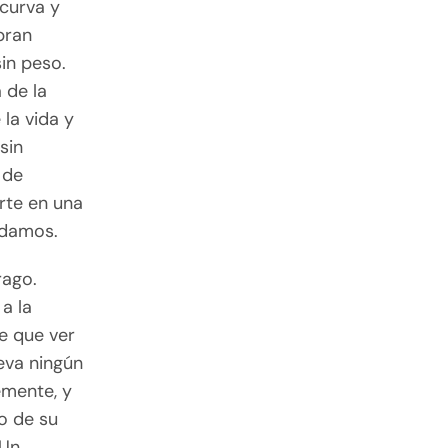
 curva y
bran
sin peso.
 de la
 la vida y
sin
 de
rte en una
vidamos.
rago.
a la
e que ver
eva ningún
emente, y
so de su
 Un