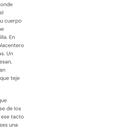
 donde
el
tu cuerpo
ue
lla. En
placentero
as. Un
esan,
han
que teje
que
se de los
 ese tacto
eses una