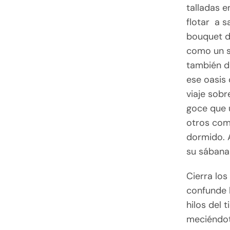
talladas e
flotar a s
bouquet d
como un su
también d
ese oasis
viaje sobr
goce que 
otros como
dormido. 
su sábana 
Cierra los
confunde 
hilos del 
meciéndot