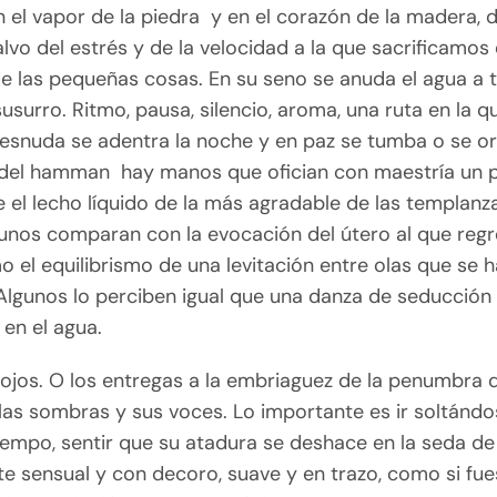
n el vapor de la piedra y en el corazón de la madera,
alvo del estrés y de la velocidad a la que sacrificamos 
e las pequeñas cosas. En su seno se anuda el agua a 
surro. Ritmo, pausa, silencio, aroma, una ruta en la q
esnuda se adentra la noche y en paz se tumba o se ori
 del hamman hay manos que ofician con maestría un 
e el lecho líquido de la más agradable de las templanz
unos comparan con la evocación del útero al que regr
 el equilibrismo de una levitación entre olas que se 
Algunos lo perciben igual que una danza de seducción 
en el agua.
 ojos. O los entregas a la embriaguez de la penumbra 
las sombras y sus voces. Lo importante es ir soltándo
tiempo, sentir que su atadura se deshace en la seda de
e sensual y con decoro, suave y en trazo, como si fu