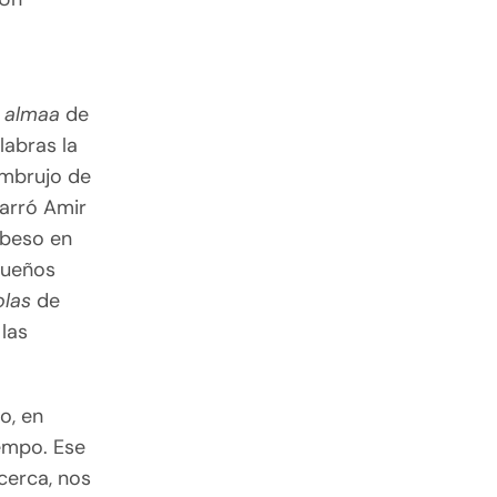
 almaa
de
labras la
embrujo de
arró Amir
l beso en
sueños
olas
de
 las
o, en
iempo. Ese
acerca, nos