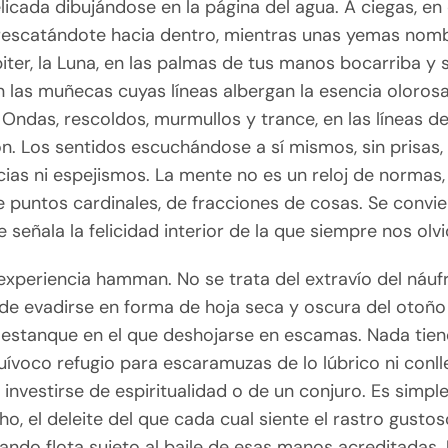
icada dibujándose en la página del agua. A ciegas, en
 rescatándote hacia dentro, mientras unas yemas nom
iter, la Luna, en las palmas de tus manos bocarriba y 
 las muñecas cuyas líneas albergan la esencia olorosa
 Ondas, rescoldos, murmullos y trance, en las líneas de
n. Los sentidos escuchándose a sí mismos, sin prisas, 
cias ni espejismos. La mente no es un reloj de normas,
 puntos cardinales, de fracciones de cosas. Se convie
e señala la felicidad interior de la que siempre nos ol
experiencia hamman. No se trata del extravío del náuf
e evadirse en forma de hoja seca y oscura del otoño 
l estanque en el que deshojarse en escamas. Nada tien
ívoco refugio para escaramuzas de lo lúbrico ni conll
a investirse de espiritualidad o de un conjuro. Es simpl
o, el deleite del que cada cual siente el rastro gusto
ando flota sujeto al baile de esas manos acreditadas.